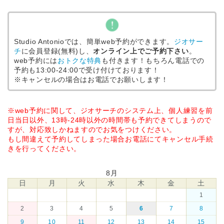
Studio Antonioでは、簡単web予約ができます。
ジオサー
チ
に会員登録(無料)し、
オンライン上でご予約下さい
。
web予約には
おトクな特典
も付きます！もちろん電話での
予約も13:00-24:00で受け付けております！
※キャンセルの場合はお電話でお願いします！
※web予約に関して、ジオサーチのシステム上、個人練習を前
日当日以外、13時-24時以外の時間帯も予約できてしまうので
すが、対応致しかねますのでお気をつけください。
もし間違えて予約してしまった場合お電話にてキャンセル手続
きを行ってください。
8
月
日
月
火
水
木
金
土
1
2
3
4
5
6
7
8
9
10
11
12
13
14
15