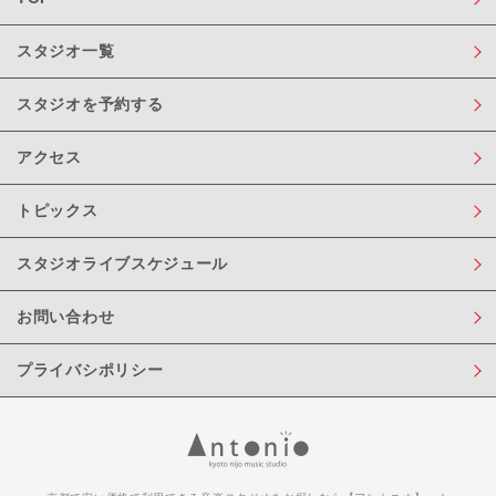
スタジオ一覧
スタジオを予約する
アクセス
トピックス
スタジオライブスケジュール
お問い合わせ
プライバシポリシー