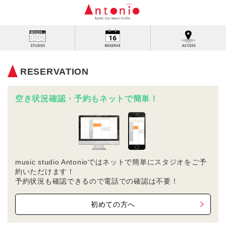
RESERVATION
空き状況確認・予約もネットで簡単！
music studio Antonioではネットで簡単にスタジオをご予
約いただけます！
予約状況も確認できるので電話での確認は不要！
初めての方へ