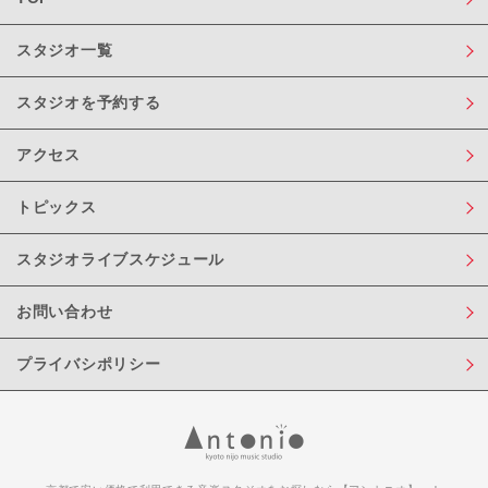
スタジオ一覧
スタジオを予約する
アクセス
トピックス
スタジオライブスケジュール
お問い合わせ
プライバシポリシー