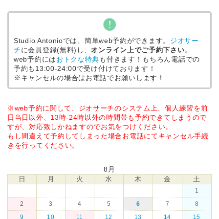
Studio Antonioでは、簡単web予約ができます。
ジオサー
チ
に会員登録(無料)し、
オンライン上でご予約下さい
。
web予約には
おトクな特典
も付きます！もちろん電話での
予約も13:00-24:00で受け付けております！
※キャンセルの場合はお電話でお願いします！
※web予約に関して、ジオサーチのシステム上、個人練習を前
日当日以外、13時-24時以外の時間帯も予約できてしまうので
すが、対応致しかねますのでお気をつけください。
もし間違えて予約してしまった場合お電話にてキャンセル手続
きを行ってください。
8
月
日
月
火
水
木
金
土
1
2
3
4
5
6
7
8
9
10
11
12
13
14
15