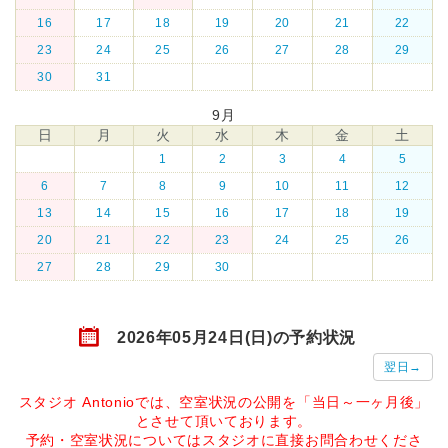
16
17
18
19
20
21
22
23
24
25
26
27
28
29
30
31
9
月
日
月
火
水
木
金
土
1
2
3
4
5
6
7
8
9
10
11
12
13
14
15
16
17
18
19
20
21
22
23
24
25
26
27
28
29
30
2026年05月24日(
日
)の予約状況
翌日→
スタジオ Antonioでは、空室状況の公開を「当日～一ヶ月後」
とさせて頂いております。
予約・空室状況についてはスタジオに直接お問合わせくださ