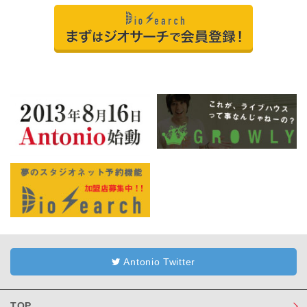
Antonio Twitter
TOP