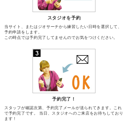
スタジオを予約
当サイト、またはジオサーチから練習したい日時を選択して、
予約申請をします。
この時点では予約完了してませんのでお気をつけください。
予約完了！
スタッフが確認次第、予約完了メールが送られてきます。これ
で予約完了です。 当日、スタジオへのご来店をお待ちしており
ます！