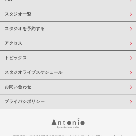
スタジオ一覧
スタジオを予約する
アクセス
トピックス
スタジオライブスケジュール
お問い合わせ
プライバシポリシー