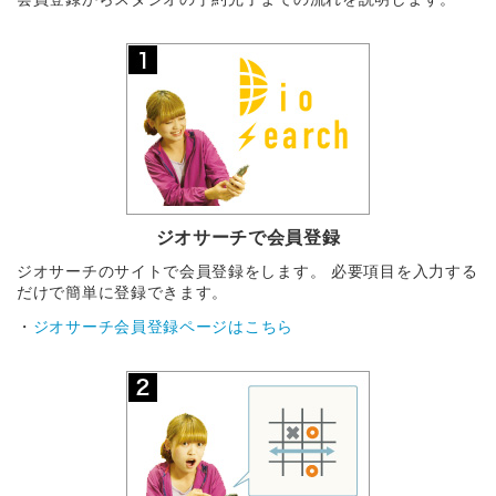
ジオサーチで会員登録
ジオサーチのサイトで会員登録をします。 必要項目を入力する
だけで簡単に登録できます。
・
ジオサーチ会員登録ページはこちら