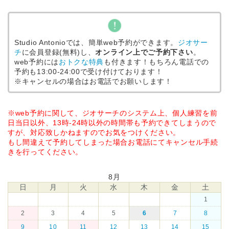
Studio Antonioでは、簡単web予約ができます。
ジオサー
チ
に会員登録(無料)し、
オンライン上でご予約下さい
。
web予約には
おトクな特典
も付きます！もちろん電話での
予約も13:00-24:00で受け付けております！
※キャンセルの場合はお電話でお願いします！
※web予約に関して、ジオサーチのシステム上、個人練習を前
日当日以外、13時-24時以外の時間帯も予約できてしまうので
すが、対応致しかねますのでお気をつけください。
もし間違えて予約してしまった場合お電話にてキャンセル手続
きを行ってください。
8
月
日
月
火
水
木
金
土
1
2
3
4
5
6
7
8
9
10
11
12
13
14
15