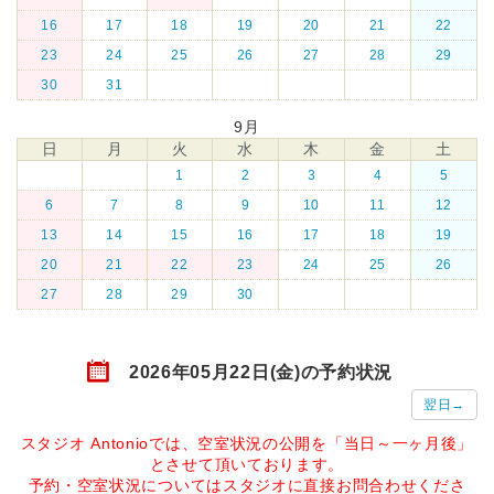
16
17
18
19
20
21
22
23
24
25
26
27
28
29
30
31
9
月
日
月
火
水
木
金
土
1
2
3
4
5
6
7
8
9
10
11
12
13
14
15
16
17
18
19
20
21
22
23
24
25
26
27
28
29
30
2026年05月22日(
金
)の予約状況
翌日→
スタジオ Antonioでは、空室状況の公開を「当日～一ヶ月後」
とさせて頂いております。
予約・空室状況についてはスタジオに直接お問合わせくださ