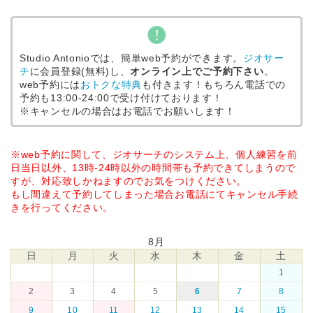
Studio Antonioでは、簡単web予約ができます。
ジオサー
チ
に会員登録(無料)し、
オンライン上でご予約下さい
。
web予約には
おトクな特典
も付きます！もちろん電話での
予約も13:00-24:00で受け付けております！
※キャンセルの場合はお電話でお願いします！
※web予約に関して、ジオサーチのシステム上、個人練習を前
日当日以外、13時-24時以外の時間帯も予約できてしまうので
すが、対応致しかねますのでお気をつけください。
もし間違えて予約してしまった場合お電話にてキャンセル手続
きを行ってください。
8
月
日
月
火
水
木
金
土
1
2
3
4
5
6
7
8
9
10
11
12
13
14
15