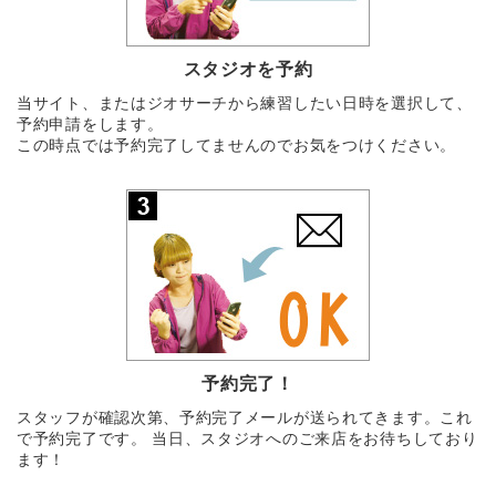
スタジオを予約
当サイト、またはジオサーチから練習したい日時を選択して、
予約申請をします。
この時点では予約完了してませんのでお気をつけください。
予約完了！
スタッフが確認次第、予約完了メールが送られてきます。これ
で予約完了です。 当日、スタジオへのご来店をお待ちしており
ます！