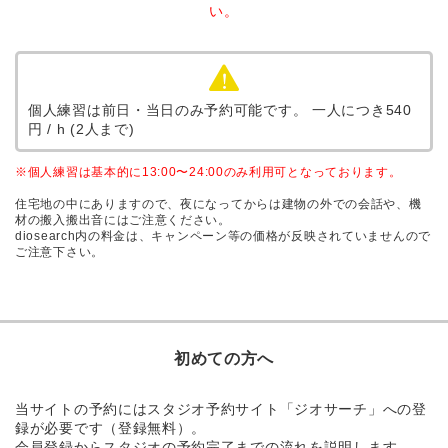
い。
個人練習は前日・当日のみ予約可能です。 一人につき540
円 / h (2人まで)
※個人練習は基本的に13:00〜24:00のみ利用可となっております。
住宅地の中にありますので、夜になってからは建物の外での会話や、機
材の搬入搬出音にはご注意ください。
diosearch内の料金は、キャンペーン等の価格が反映されていませんので
ご注意下さい。
初めての方へ
当サイトの予約にはスタジオ予約サイト「ジオサーチ」への登
録が必要です（登録無料）。
会員登録からスタジオの予約完了までの流れを説明します。