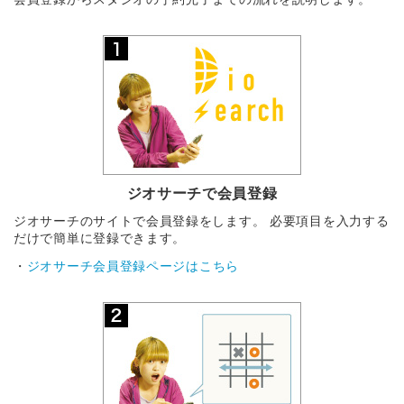
ジオサーチで会員登録
ジオサーチのサイトで会員登録をします。 必要項目を入力する
だけで簡単に登録できます。
・
ジオサーチ会員登録ページはこちら