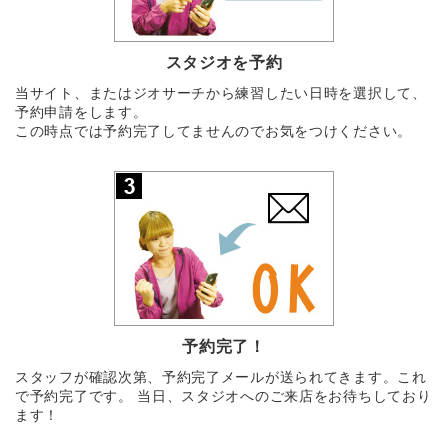
スタジオを予約
当サイト、またはジオサーチから練習したい日時を選択して、
予約申請をします。
この時点では予約完了してませんのでお気をつけください。
予約完了！
スタッフが確認次第、予約完了メールが送られてきます。これ
で予約完了です。 当日、スタジオへのご来店をお待ちしており
ます！