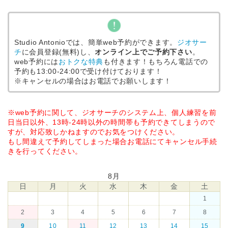
Studio Antonioでは、簡単web予約ができます。
ジオサー
チ
に会員登録(無料)し、
オンライン上でご予約下さい
。
web予約には
おトクな特典
も付きます！もちろん電話での
予約も13:00-24:00で受け付けております！
※キャンセルの場合はお電話でお願いします！
※web予約に関して、ジオサーチのシステム上、個人練習を前
日当日以外、13時-24時以外の時間帯も予約できてしまうので
すが、対応致しかねますのでお気をつけください。
もし間違えて予約してしまった場合お電話にてキャンセル手続
きを行ってください。
8
月
日
月
火
水
木
金
土
1
2
3
4
5
6
7
8
9
10
11
12
13
14
15