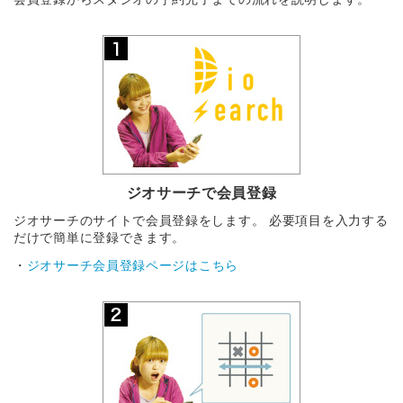
ジオサーチで会員登録
ジオサーチのサイトで会員登録をします。 必要項目を入力する
だけで簡単に登録できます。
・
ジオサーチ会員登録ページはこちら