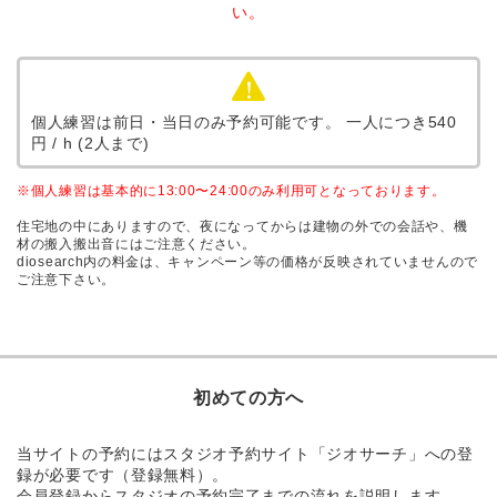
い。
個人練習は前日・当日のみ予約可能です。 一人につき540
円 / h (2人まで)
※個人練習は基本的に13:00〜24:00のみ利用可となっております。
住宅地の中にありますので、夜になってからは建物の外での会話や、機
材の搬入搬出音にはご注意ください。
diosearch内の料金は、キャンペーン等の価格が反映されていませんので
ご注意下さい。
初めての方へ
当サイトの予約にはスタジオ予約サイト「ジオサーチ」への登
録が必要です（登録無料）。
会員登録からスタジオの予約完了までの流れを説明します。