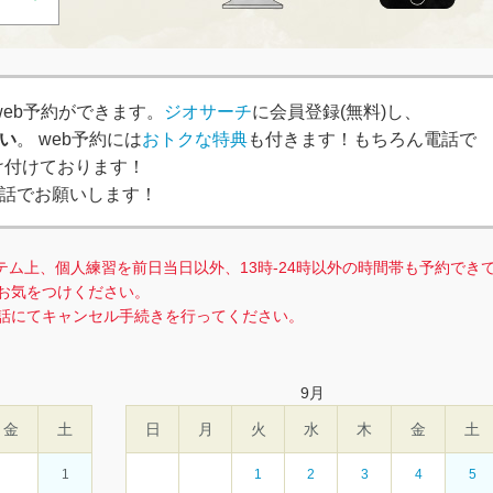
、簡単web予約ができます。
ジオサーチ
に会員登録(無料)し、
い
。 web予約には
おトクな特典
も付きます！もちろん電話で
で受け付けております！
話でお願いします！
テム上、個人練習を前日当日以外、13時-24時以外の時間帯も予約でき
お気をつけください。
話にてキャンセル手続きを行ってください。
9
月
金
土
日
月
火
水
木
金
土
1
1
2
3
4
5