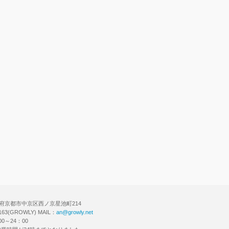
チで会員登録！
 京都府京都市中京区西ノ京星池町214
6163(GROWLY) MAIL：
an@growly.net
0～24：00