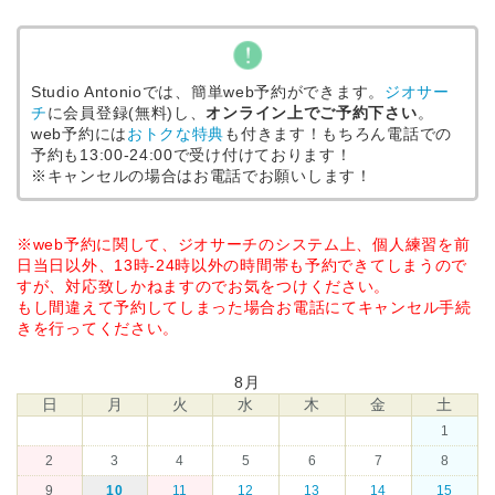
Studio Antonioでは、簡単web予約ができます。
ジオサー
チ
に会員登録(無料)し、
オンライン上でご予約下さい
。
web予約には
おトクな特典
も付きます！もちろん電話での
予約も13:00-24:00で受け付けております！
※キャンセルの場合はお電話でお願いします！
※web予約に関して、ジオサーチのシステム上、個人練習を前
日当日以外、13時-24時以外の時間帯も予約できてしまうので
すが、対応致しかねますのでお気をつけください。
もし間違えて予約してしまった場合お電話にてキャンセル手続
きを行ってください。
8
月
日
月
火
水
木
金
土
1
2
3
4
5
6
7
8
9
10
11
12
13
14
15