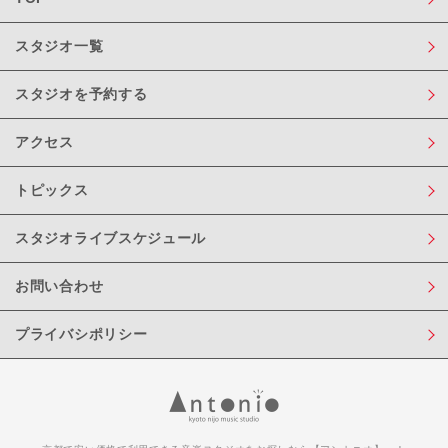
スタジオ一覧
スタジオを予約する
アクセス
トピックス
スタジオライブスケジュール
お問い合わせ
プライバシポリシー