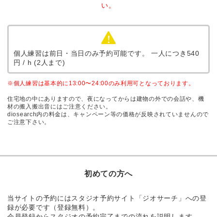
い。
個人練習は前日・当日のみ予約可能です。 一人につき540
円 / h (2人まで)
※個人練習は基本的に13:00〜24:00のみ利用可となっております。
住宅地の中にありますので、夜になってからは建物の外での会話や、機
材の搬入搬出音にはご注意ください。
diosearch内の料金は、キャンペーン等の価格が反映されていませんので
ご注意下さい。
初めての方へ
当サイトの予約にはスタジオ予約サイト「ジオサーチ」への登
録が必要です（登録無料）。
会員登録からスタジオの予約完了までの流れを説明します。