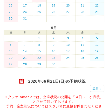
16
17
18
19
20
21
22
23
24
25
26
27
28
29
30
31
9
月
日
月
火
水
木
金
土
1
2
3
4
5
6
7
8
9
10
11
12
13
14
15
16
17
18
19
20
21
22
23
24
25
26
27
28
29
30
2026年06月21日(
日
)の予約状況
翌日→
スタジオ Antonioでは、空室状況の公開を「当日～一ヶ月後」
とさせて頂いております。
予約・空室状況についてはスタジオに直接お問合わせくださ