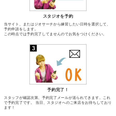
スタジオを予約
当サイト、またはジオサーチから練習したい日時を選択して、
予約申請をします。
この時点では予約完了してませんのでお気をつけください。
予約完了！
スタッフが確認次第、予約完了メールが送られてきます。これ
で予約完了です。 当日、スタジオへのご来店をお待ちしており
ます！