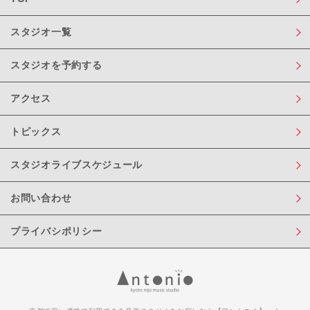
スタジオ一覧
スタジオを予約する
アクセス
トピックス
スタジオライブスケジュール
お問い合わせ
プライバシポリシー