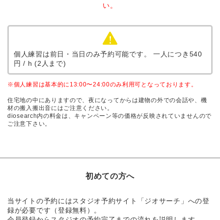
い。
個人練習は前日・当日のみ予約可能です。 一人につき540
円 / h (2人まで)
※個人練習は基本的に13:00〜24:00のみ利用可となっております。
住宅地の中にありますので、夜になってからは建物の外での会話や、機
材の搬入搬出音にはご注意ください。
diosearch内の料金は、キャンペーン等の価格が反映されていませんので
ご注意下さい。
初めての方へ
当サイトの予約にはスタジオ予約サイト「ジオサーチ」への登
録が必要です（登録無料）。
会員登録からスタジオの予約完了までの流れを説明します。