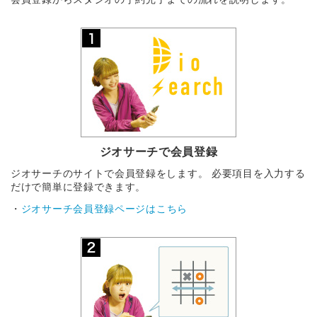
ジオサーチで会員登録
ジオサーチのサイトで会員登録をします。 必要項目を入力する
だけで簡単に登録できます。
・
ジオサーチ会員登録ページはこちら