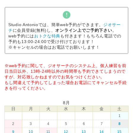
Studio Antonioでは、簡単web予約ができます。
ジオサー
チ
に会員登録(無料)し、
オンライン上でご予約下さい
。
web予約には
おトクな特典
も付きます！もちろん電話での
予約も13:00-24:00で受け付けております！
※キャンセルの場合はお電話でお願いします！
※web予約に関して、ジオサーチのシステム上、個人練習を前
日当日以外、13時-24時以外の時間帯も予約できてしまうので
すが、対応致しかねますのでお気をつけください。
もし間違えて予約してしまった場合お電話にてキャンセル手続
きを行ってください。
8
月
日
月
火
水
木
金
土
1
2
3
4
5
6
7
8
9
10
11
12
13
14
15