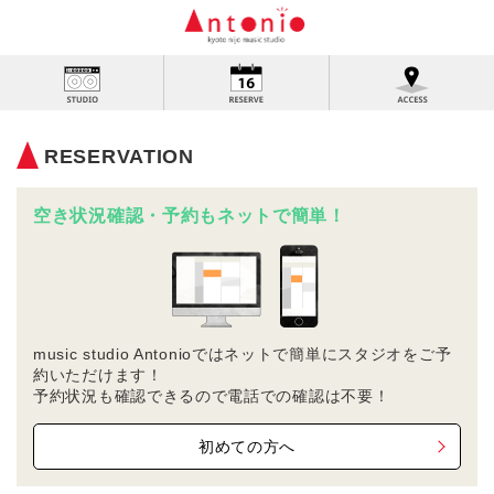
RESERVATION
空き状況確認・予約もネットで簡単！
music studio Antonioではネットで簡単にスタジオをご予
約いただけます！
予約状況も確認できるので電話での確認は不要！
初めての方へ