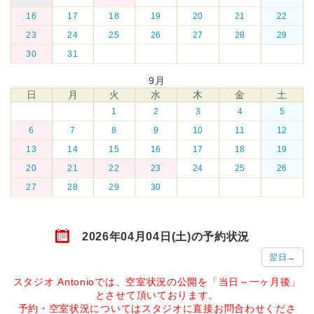
16
17
18
19
20
21
22
23
24
25
26
27
28
29
30
31
9
月
日
月
火
水
木
金
土
1
2
3
4
5
6
7
8
9
10
11
12
13
14
15
16
17
18
19
20
21
22
23
24
25
26
27
28
29
30
2026年04月04日(
土
)の予約状況
翌日→
スタジオ Antonioでは、空室状況の公開を「当日～一ヶ月後」
とさせて頂いております。
予約・空室状況についてはスタジオに直接お問合わせくださ