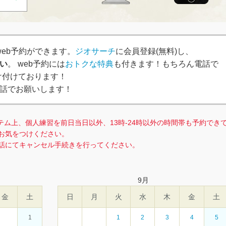
、簡単web予約ができます。
ジオサーチ
に会員登録(無料)し、
い
。 web予約には
おトクな特典
も付きます！もちろん電話で
で受け付けております！
話でお願いします！
テム上、個人練習を前日当日以外、13時-24時以外の時間帯も予約でき
お気をつけください。
話にてキャンセル手続きを行ってください。
9
月
金
土
日
月
火
水
木
金
土
1
1
2
3
4
5