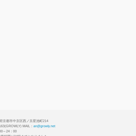
チで会員登録！
 京都府京都市中京区西ノ京星池町214
6163(GROWLY) MAIL：
an@growly.net
0～24：00