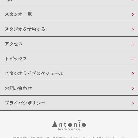
スタジオ一覧
スタジオを予約する
アクセス
トピックス
スタジオライブスケジュール
お問い合わせ
プライバシポリシー