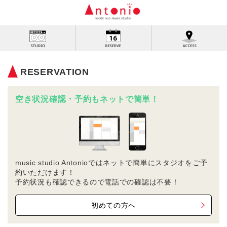
RESERVATION
空き状況確認・予約もネットで簡単！
music studio Antonioではネットで簡単にスタジオをご予
約いただけます！
予約状況も確認できるので電話での確認は不要！
初めての方へ