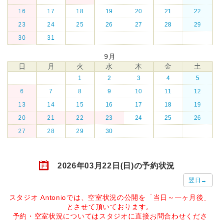
16
17
18
19
20
21
22
23
24
25
26
27
28
29
30
31
9
月
日
月
火
水
木
金
土
1
2
3
4
5
6
7
8
9
10
11
12
13
14
15
16
17
18
19
20
21
22
23
24
25
26
27
28
29
30
2026年03月22日(
日
)の予約状況
翌日→
スタジオ Antonioでは、空室状況の公開を「当日～一ヶ月後」
とさせて頂いております。
予約・空室状況についてはスタジオに直接お問合わせくださ