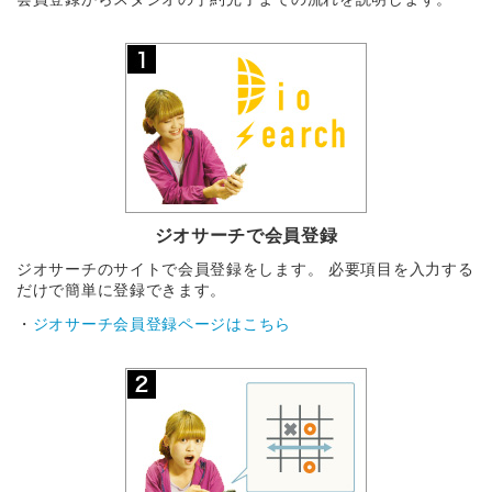
ジオサーチで会員登録
ジオサーチのサイトで会員登録をします。 必要項目を入力する
だけで簡単に登録できます。
・
ジオサーチ会員登録ページはこちら