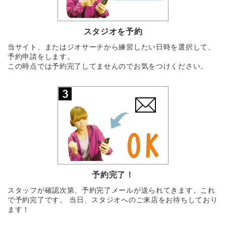
スタジオを予約
当サイト、またはジオサーチから練習したい日時を選択して、
予約申請をします。
この時点では予約完了してませんのでお気をつけください。
予約完了！
スタッフが確認次第、予約完了メールが送られてきます。これ
で予約完了です。 当日、スタジオへのご来店をお待ちしており
ます！