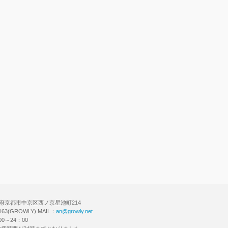
チで会員登録！
 京都府京都市中京区西ノ京星池町214
6163(GROWLY) MAIL：
an@growly.net
0～24：00