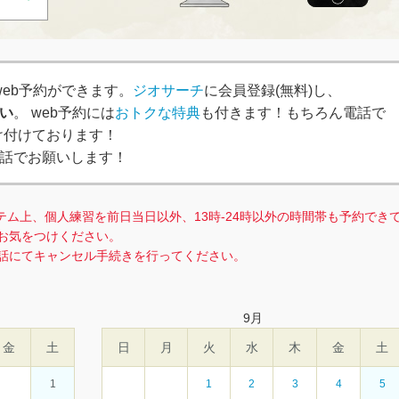
、簡単web予約ができます。
ジオサーチ
に会員登録(無料)し、
い
。 web予約には
おトクな特典
も付きます！もちろん電話で
で受け付けております！
話でお願いします！
テム上、個人練習を前日当日以外、13時-24時以外の時間帯も予約でき
お気をつけください。
話にてキャンセル手続きを行ってください。
9
月
金
土
日
月
火
水
木
金
土
1
1
2
3
4
5