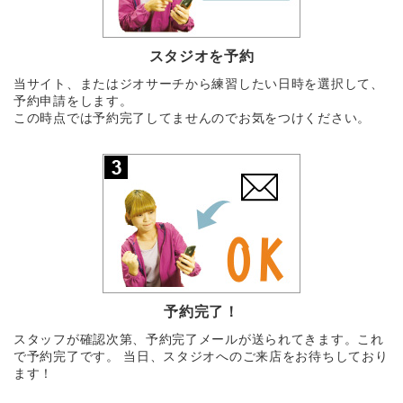
スタジオを予約
当サイト、またはジオサーチから練習したい日時を選択して、
予約申請をします。
この時点では予約完了してませんのでお気をつけください。
予約完了！
スタッフが確認次第、予約完了メールが送られてきます。これ
で予約完了です。 当日、スタジオへのご来店をお待ちしており
ます！