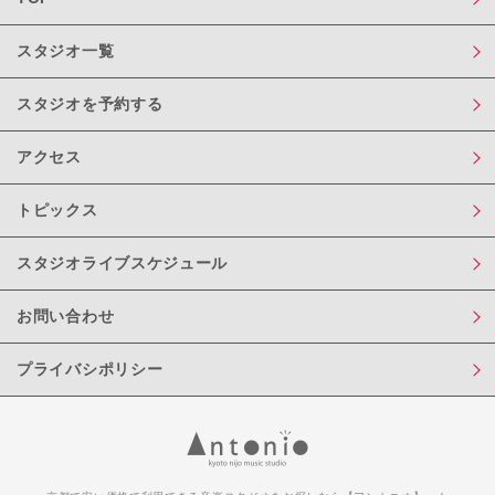
スタジオ一覧
スタジオを予約する
アクセス
トピックス
スタジオライブスケジュール
お問い合わせ
プライバシポリシー