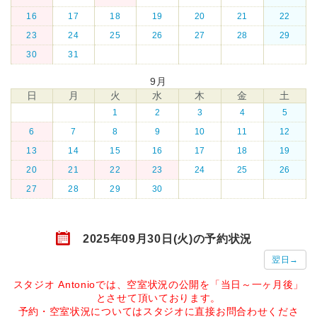
16
17
18
19
20
21
22
23
24
25
26
27
28
29
30
31
9
月
日
月
火
水
木
金
土
1
2
3
4
5
6
7
8
9
10
11
12
13
14
15
16
17
18
19
20
21
22
23
24
25
26
27
28
29
30
2025年09月30日(
火
)の予約状況
翌日→
スタジオ Antonioでは、空室状況の公開を「当日～一ヶ月後」
とさせて頂いております。
予約・空室状況についてはスタジオに直接お問合わせくださ