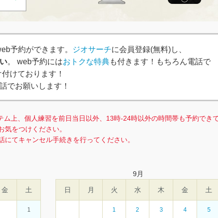
、簡単web予約ができます。
ジオサーチ
に会員登録(無料)し、
い
。 web予約には
おトクな特典
も付きます！もちろん電話で
で受け付けております！
話でお願いします！
テム上、個人練習を前日当日以外、13時-24時以外の時間帯も予約でき
お気をつけください。
話にてキャンセル手続きを行ってください。
9
月
金
土
日
月
火
水
木
金
土
1
1
2
3
4
5