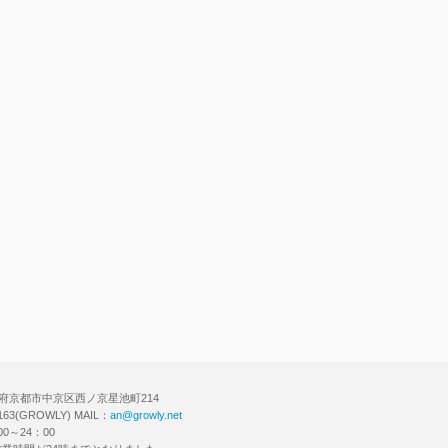
チで会員登録！
 京都府京都市中京区西ノ京星池町214
6163(GROWLY) MAIL：
an@growly.net
0～24：00