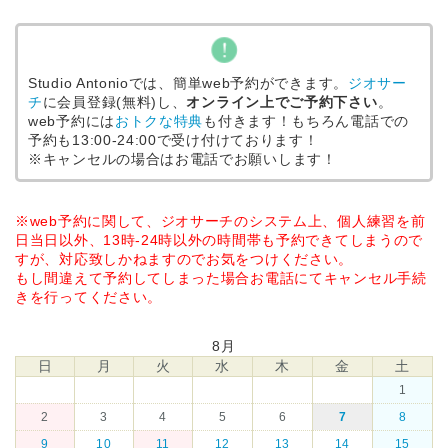
Studio Antonioでは、簡単web予約ができます。
ジオサー
チ
に会員登録(無料)し、
オンライン上でご予約下さい
。
web予約には
おトクな特典
も付きます！もちろん電話での
予約も13:00-24:00で受け付けております！
※キャンセルの場合はお電話でお願いします！
※web予約に関して、ジオサーチのシステム上、個人練習を前
日当日以外、13時-24時以外の時間帯も予約できてしまうので
すが、対応致しかねますのでお気をつけください。
もし間違えて予約してしまった場合お電話にてキャンセル手続
きを行ってください。
8
月
日
月
火
水
木
金
土
1
2
3
4
5
6
7
8
9
10
11
12
13
14
15