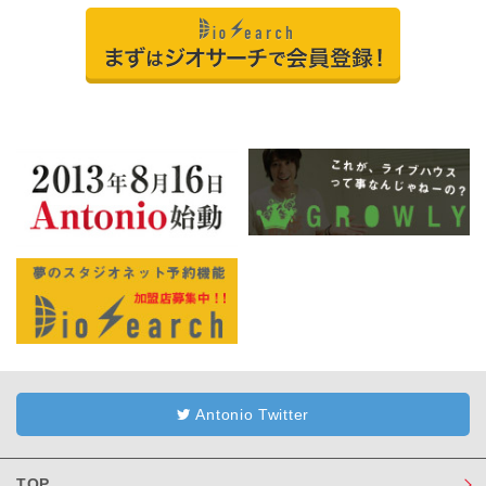
Antonio Twitter
TOP