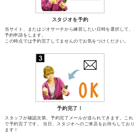
スタジオを予約
当サイト、またはジオサーチから練習したい日時を選択して、
予約申請をします。
この時点では予約完了してませんのでお気をつけください。
予約完了！
スタッフが確認次第、予約完了メールが送られてきます。これ
で予約完了です。 当日、スタジオへのご来店をお待ちしており
ます！