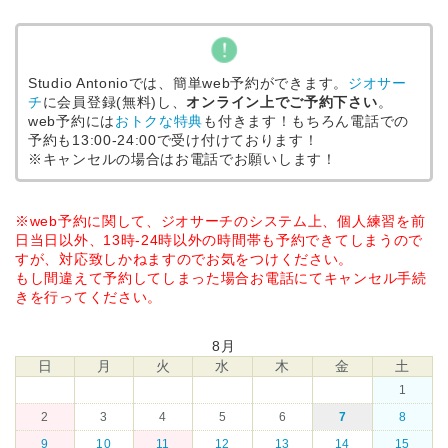
Studio Antonioでは、簡単web予約ができます。
ジオサー
チ
に会員登録(無料)し、
オンライン上でご予約下さい
。
web予約には
おトクな特典
も付きます！もちろん電話での
予約も13:00-24:00で受け付けております！
※キャンセルの場合はお電話でお願いします！
※web予約に関して、ジオサーチのシステム上、個人練習を前
日当日以外、13時-24時以外の時間帯も予約できてしまうので
すが、対応致しかねますのでお気をつけください。
もし間違えて予約してしまった場合お電話にてキャンセル手続
きを行ってください。
8
月
日
月
火
水
木
金
土
1
2
3
4
5
6
7
8
9
10
11
12
13
14
15