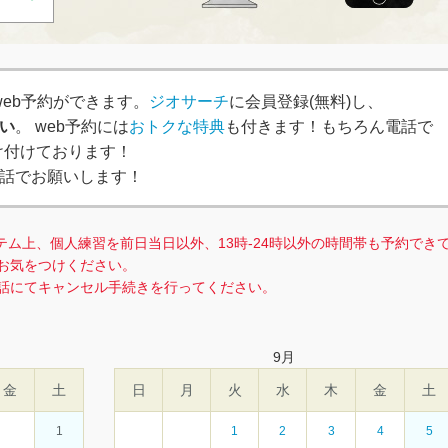
、簡単web予約ができます。
ジオサーチ
に会員登録(無料)し、
い
。 web予約には
おトクな特典
も付きます！もちろん電話で
で受け付けております！
話でお願いします！
テム上、個人練習を前日当日以外、13時-24時以外の時間帯も予約でき
お気をつけください。
話にてキャンセル手続きを行ってください。
9
月
金
土
日
月
火
水
木
金
土
1
1
2
3
4
5