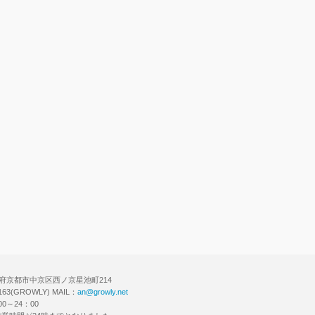
チで会員登録！
 京都府京都市中京区西ノ京星池町214
6163(GROWLY) MAIL：
an@growly.net
0～24：00