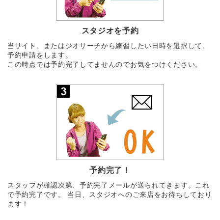
スタジオを予約
当サイト、またはジオサーチから練習したい日時を選択して、
予約申請をします。
この時点では予約完了してませんのでお気をつけください。
予約完了！
スタッフが確認次第、予約完了メールが送られてきます。これ
で予約完了です。 当日、スタジオへのご来店をお待ちしており
ます！