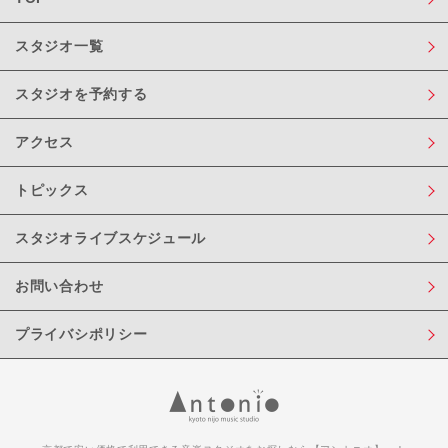
スタジオ一覧
スタジオを予約する
アクセス
トピックス
スタジオライブスケジュール
お問い合わせ
プライバシポリシー