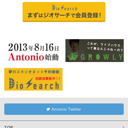
Antonio Twitter
TOP