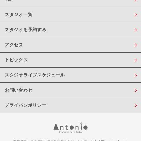
スタジオ一覧
スタジオを予約する
アクセス
トピックス
スタジオライブスケジュール
お問い合わせ
プライバシポリシー