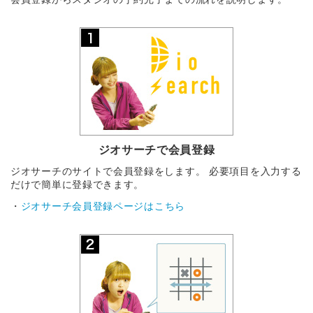
ジオサーチで会員登録
ジオサーチのサイトで会員登録をします。 必要項目を入力する
だけで簡単に登録できます。
・
ジオサーチ会員登録ページはこちら