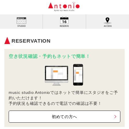
RESERVATION
空き状況確認・予約もネットで簡単！
music studio Antonioではネットで簡単にスタジオをご予
約いただけます！
予約状況も確認できるので電話での確認は不要！
初めての方へ