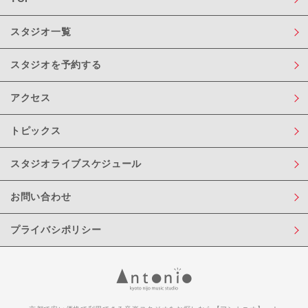
スタジオ一覧
スタジオを予約する
アクセス
トピックス
スタジオライブスケジュール
お問い合わせ
プライバシポリシー