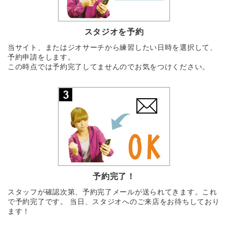
スタジオを予約
当サイト、またはジオサーチから練習したい日時を選択して、
予約申請をします。
この時点では予約完了してませんのでお気をつけください。
予約完了！
スタッフが確認次第、予約完了メールが送られてきます。これ
で予約完了です。 当日、スタジオへのご来店をお待ちしており
ます！