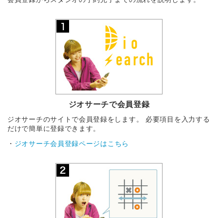
ジオサーチで会員登録
ジオサーチのサイトで会員登録をします。 必要項目を入力する
だけで簡単に登録できます。
・
ジオサーチ会員登録ページはこちら